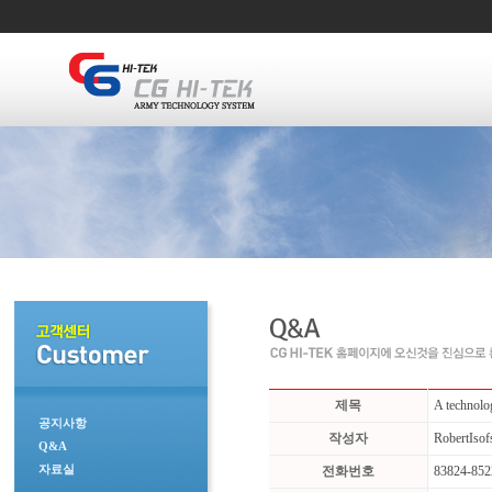
제목
A technolog
공지사항
작성자
RobertIsof
Q&A
자료실
전화번호
83824-852